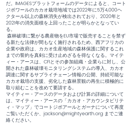
だ。IMAGESプラットフォームのデータによると、コート
ジボワールのカカオ栽培地域では2022年に5万4,000ヘ
クタール以上の森林消失が検出されており、2020年と
2021年の消失面積を上回ったことが明らかとなってい
る。
森林破壊に繋がる農産物をEU市場で販売することを禁ず
る新たな法律が間もなく施行されるため、西アフリカの
企業や政府は、カカオ生産地域の森林保護に関するこれ
までの誓約を真剣に受け止めざるを得なくなる。マイテ
ィー・アースは、CFIとその参加組織・企業らに対し、公
開された森林破壊モニタリングシステムの導入、カカオ
調達に関するサプライチェーン情報の公開、持続可能な
カカオ栽培の支援、劣化した森林景観の再生に積極的に
取り組むことを改めて要請する。
マイティー・アースのデータおよび計算の詳細について
は、マイティー・アースの「カカオ・アカウンタビリテ
ィ・マップ」でコートジボアールとガーナについて再度
ご覧いただくか、jackson@mightyearth.org までご連
絡ください。