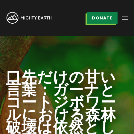
DONATE
口先だけの甘い
言葉：ガーナと
コートジボワー
ルにおける森林
破壊は依然とし