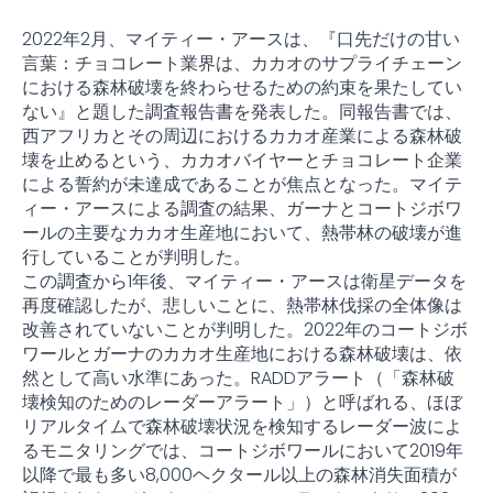
2022年2月、マイティー・アースは、『口先だけの甘い
言葉：チョコレート業界は、カカオのサプライチェーン
における森林破壊を終わらせるための約束を果たしてい
ない』と題した調査報告書を発表した。同報告書では、
西アフリカとその周辺におけるカカオ産業による森林破
壊を止めるという、カカオバイヤーとチョコレート企業
による誓約が未達成であることが焦点となった。マイテ
ィー・アースによる調査の結果、ガーナとコートジボワ
ールの主要なカカオ生産地において、熱帯林の破壊が進
行していることが判明した。
この調査から1年後、マイティー・アースは衛星データを
再度確認したが、悲しいことに、熱帯林伐採の全体像は
改善されていないことが判明した。2022年のコートジボ
ワールとガーナのカカオ生産地における森林破壊は、依
然として高い水準にあった。RADDアラート（「森林破
壊検知のためのレーダーアラート」）と呼ばれる、ほぼ
リアルタイムで森林破壊状況を検知するレーダー波によ
るモニタリングでは、コートジボワールにおいて2019年
以降で最も多い8,000ヘクタール以上の森林消失面積が