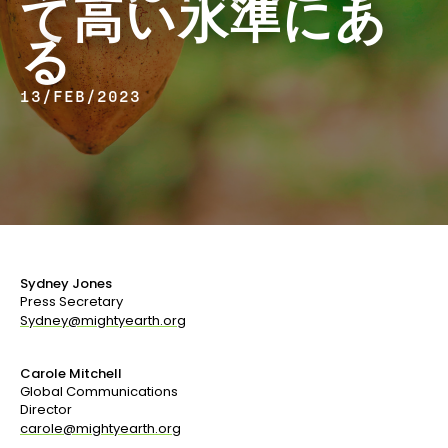
て高い水準にあ
る
13/FEB/2023
Sydney Jones
Press Secretary
Sydney@mightyearth.org
Carole Mitchell
Global Communications
Director
carole@mightyearth.org