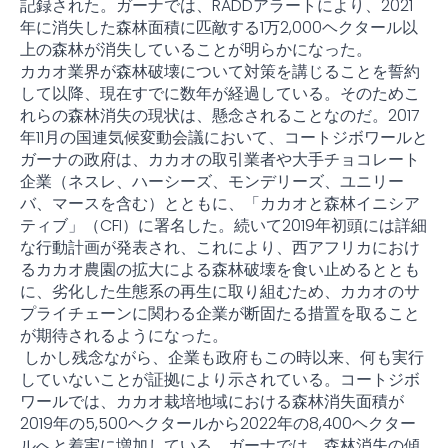
記録された。ガーナでは、RADDアラートにより、2021
年に消失した森林面積に匹敵する1万2,000ヘクタール以
上の森林が消失していることが明らかになった。
カカオ業界が森林破壊について対策を講じることを誓約
して以降、現在すでに数年が経過している。そのためこ
れらの森林消失の現状は、懸念されることなのだ。2017
年11月の国連気候変動会議において、コートジボワールと
ガーナの政府は、カカオの取引業者や大手チョコレート
企業（ネスレ、ハーシーズ、モンデリーズ、ユニリー
バ、マースを含む）とともに、「カカオと森林イニシア
ティブ」（CFI）に署名した。続いて2019年初頭には詳細
な行動計画が発表され、これにより、西アフリカにおけ
るカカオ農園の拡大による森林破壊を食い止めるととも
に、劣化した生態系の再生に取り組むため、カカオのサ
プライチェーンに関わる企業が断固たる措置を取ること
が期待されるようになった。
しかし残念ながら、企業も政府もこの時以来、何も実行
していないことが証拠により示されている。コートジボ
ワールでは、カカオ栽培地域における森林消失面積が
2019年の5,500ヘクタールから2022年の8,400ヘクター
ルへと着実に増加している。ガーナでは、森林消失の傾