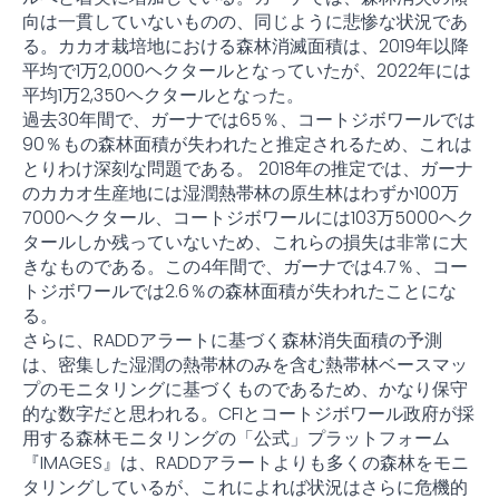
向は一貫していないものの、同じように悲惨な状況であ
る。カカオ栽培地における森林消滅面積は、2019年以降
平均で1万2,000ヘクタールとなっていたが、2022年には
平均1万2,350ヘクタールとなった。
過去30年間で、ガーナでは65％、コートジボワールでは
90％もの森林面積が失われたと推定されるため、これは
とりわけ深刻な問題である。 2018年の推定では、ガーナ
のカカオ生産地には湿潤熱帯林の原生林はわずか100万
7000ヘクタール、コートジボワールには103万5000ヘク
タールしか残っていないため、これらの損失は非常に大
きなものである。この4年間で、ガーナでは4.7％、コー
トジボワールでは2.6％の森林面積が失われたことにな
る。
さらに、RADDアラートに基づく森林消失面積の予測
は、密集した湿潤の熱帯林のみを含む熱帯林ベースマッ
プのモニタリングに基づくものであるため、かなり保守
的な数字だと思われる。CFIとコートジボワール政府が採
用する森林モニタリングの「公式」プラットフォーム
『IMAGES』は、RADDアラートよりも多くの森林をモニ
タリングしているが、これによれば状況はさらに危機的