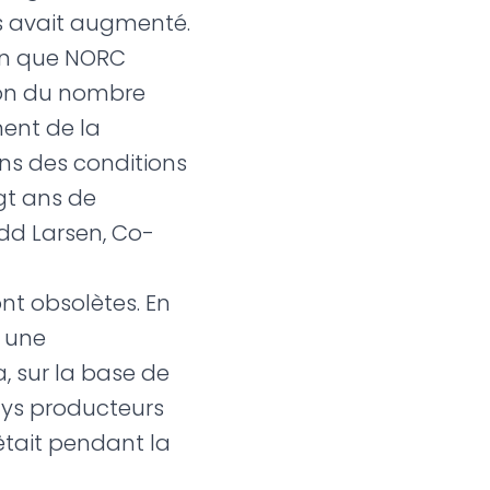
fs avait augmenté.
fin que NORC
ion du nombre
ment de la
ans des conditions
gt ans de
odd Larsen, Co-
nt obsolètes. En
r une
, sur la base de
ays producteurs
êtait pendant la