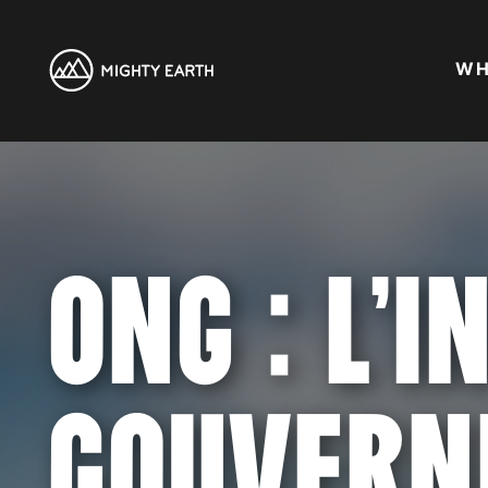
WH
:
ONG
L’I
GOUVERN