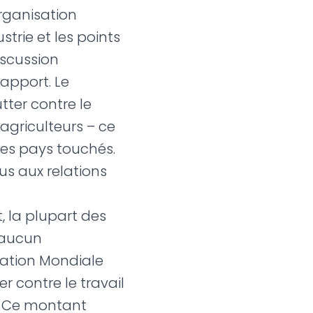
rganisation
trie et les points
iscussion
apport. Le
tter contre le
 agriculteurs – ce
 les pays touchés.
us aux relations
, la plupart des
a aucun
dation Mondiale
r contre le travail
 « Ce montant