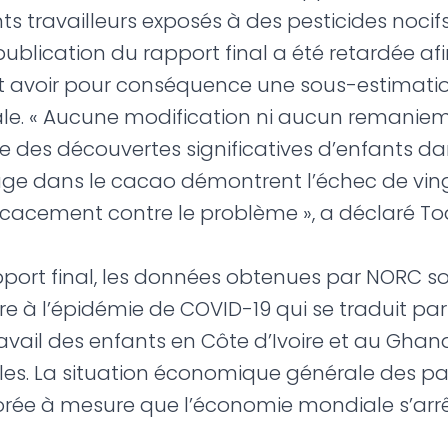
s travailleurs exposés à des pesticides noci
a publication du rapport final a été retardée a
rait avoir pour conséquence une sous-estimat
inale. « Aucune modification ni aucun remanie
e des découvertes significatives d’enfants d
age dans le cacao démontrent l’échec de vin
ficacement contre le problème », a déclaré T
pport final, les données obtenues par NORC so
ure à l’épidémie de COVID-19 qui se traduit pa
ail des enfants en Côte d’Ivoire et au Ghana
les. La situation économique générale des p
orée à mesure que l’économie mondiale s’arr