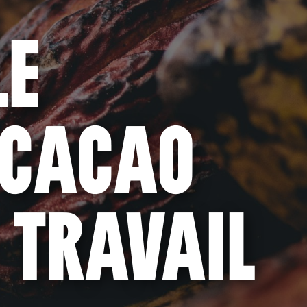
LE
 CACAO
 TRAVAIL