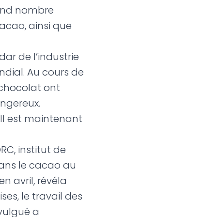
rand nombre
cacao, ainsi que
dar de l’industrie
ndial. Au cours de
chocolat ont
angereux.
 Il est maintenant
C, institut de
dans le cacao au
en avril, révéla
es, le travail des
ivulgué a